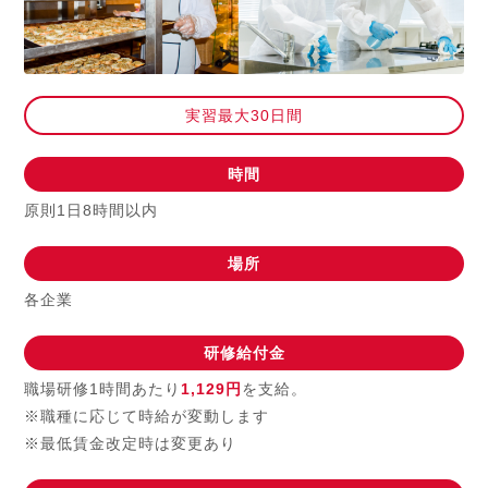
実習最大30日間
時間
原則1日8時間以内
場所
各企業
研修給付金
職場研修1時間あたり
1,129円
を支給。
※職種に応じて時給が変動します
※最低賃金改定時は変更あり