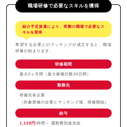
職場研修で必要なスキルを獲得
紹介予定派遣により、
実際の職場で
必要なス
キルを習得
希望する企業とのマッチングが
成立すると、職場
研修が始まります。
研修期間
最大2ヶ月間（最大稼働日数30日間）
勤務先
研修先各企業
（対象業種の企業とマッチング後、研修開始）
給与
1,129円
/時間～ 通勤費別途支給