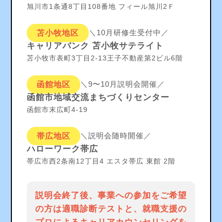
旭川市1条通8丁目108番地 フィール旭川2Ｆ
＼10月研修生受付中／
苫小牧地区
キャリアバンク 苫小牧サテライト
苫小牧市表町3丁目2-13王子不動産第2ビル6階
＼9〜10月説明会開催／
函館地区
函館市地域交流まちづくりセンター
函館市末広町4-19
＼説明会随時開催／
帯広地区
ハローワーク帯広
帯広市西2条南12丁目4 エスタ帯広 東館 2階
説明会終了後、事業への参加をご希望
の方は適職診断テストと、
就職支援の