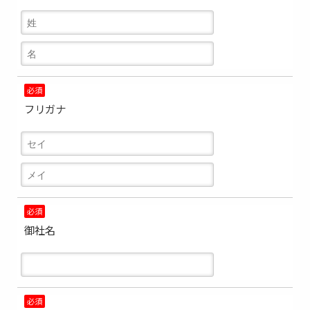
必須
フリガナ
必須
御社名
必須