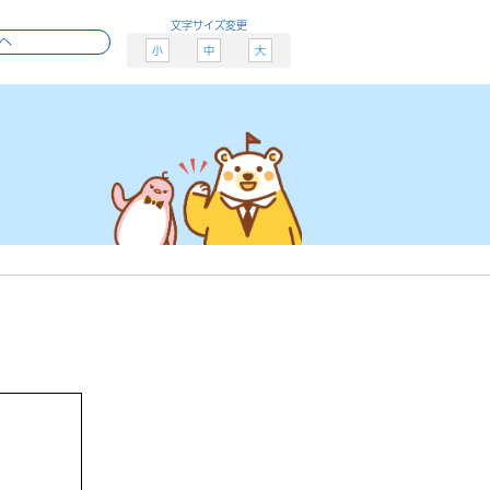
文字サイズ変更
へ
小
中
大