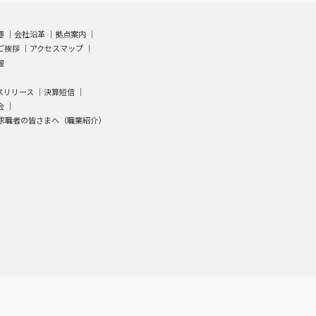
要
｜
会社沿革
｜
拠点案内
｜
ご挨拶
｜
アクセスマップ
｜
報
スリリース ｜
決算短信
｜
会
｜
求職者の皆さまへ（職業紹介）