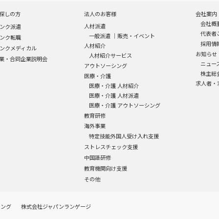
探しの方
法人のお客様
会社案内
会社概
人材派遣
ンク派遣
代表者
一般派遣
｜
販売・イベント
ンク転職
採用情
人材紹介
ンクメディカル
お知らせ
人材紹介サービス
業・合同企業説明会
ニュー
アウトソーシング
株主総
医療・介護
求人者・
医療・介護 人材紹介
医療・介護 人材派遣
医療・介護 アウトソーシング
教育研修
海外事業
特定技能外国人受け入れ支援
ストレスチェック支援
中国語研修
教育機関向け支援
その他
シング
株式会社ジャパンランゲージ