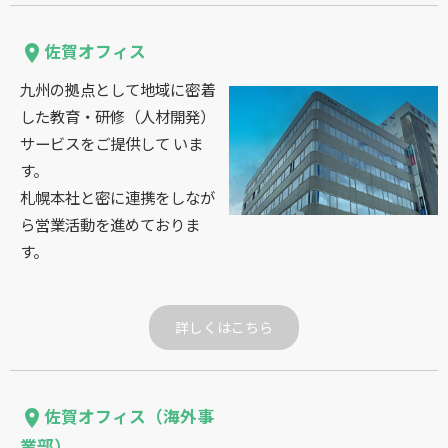
佐賀オフィス
place
九州の拠点として地域に密着
した教育・研修（人材開発）
サービスをご提供して いま
す。
札幌本社と密に連携をしなが
ら営業活動を進めておりま
す。
詳しくはこちら
佐賀オフィス（海外事
place
業部）