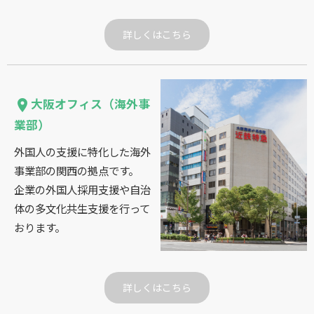
詳しくはこちら
大阪オフィス（海外事
place
業部）
外国人の支援に特化した海外
事業部の関西の拠点です。
企業の外国人採用支援や自治
体の多文化共生支援を行って
おります。
詳しくはこちら