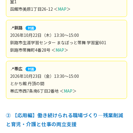
室1
函館市美原1丁目26-12 ＜
MAP
＞
📍
釧路
対面
2026年10月22日（木）13:30～15:00
釧路市生涯学習センター まなぼっと幣舞 学習室601
釧路市幣舞町4番28号 ＜
MAP
＞
📍
帯広
対面
2026年10月23日（金）13:30～15:00
とかち館 丹頂の間
帯広市西7条南6丁目2番地 ＜
MAP
＞
② 【応用編】
働き続けられる職場づくり―残業削減
と育児・介護と仕事の両立支援