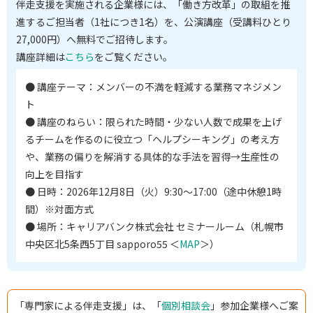
伴走支援を実施される企業様には、「働き方改革」の取組を推
進するご担当者（1社につき1名）を、公演講座（受講料ひとり
27,000円）へ無料でご招待します。
講座詳細は
こちら
をご覧ください。
● 講座テーマ：メンバーの不満を軽減する業務マネジメン
ト
● 講座のねらい：限られた時間・少ない人数で成果を上げ
るチームを作るのに役立つ「ヘルプシーキング」の考え方
や、業務の偏りを解消する具体的な手法を習得→生産性の
向上を目指す
● 日時：2026年12月8日（火）9:30〜17:00（途中休憩1時
間）※対面方式
● 場所：キャリアバンク株式会社 セミナールーム（札幌市
中央区北5条西5丁目 sapporo55 ＜
MAP
＞）
「専門家による伴走支援」は、「
個別相談会
」参加企業様へご案