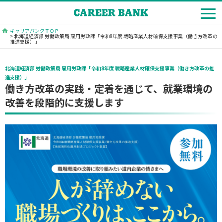
キャリアバンクＴＯＰ
> 北海道経済部 労働政策局 雇用労政課「令和8年度 戦略産業人材確保支援事業（働き方改革の
推進支援）」
北海道経済部 労働政策局 雇用労政課「令和8年度 戦略産業人材確保支援事業（働き方改革の推
進支援）」
働き方改革の実践・定着を通じて、就業環境の
改善を段階的に支援します