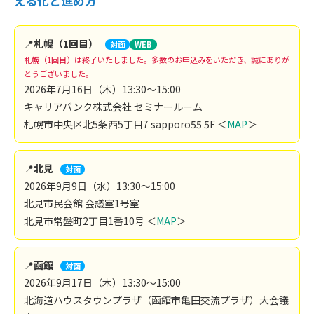
える化と進め方
📍
札幌（1回目）
対面
WEB
札幌（1回目）は終了いたしました。多数のお申込みをいただき、誠にありが
とうございました。
2026年7月16日（木）13:30～15:00
キャリアバンク株式会社 セミナールーム
札幌市中央区北5条西5丁目7 sapporo55 5F ＜
MAP
＞
📍
北見
対面
2026年9月9日（水）13:30～15:00
北見市民会館 会議室1号室
北見市常盤町2丁目1番10号 ＜
MAP
＞
📍
函館
対面
2026年9月17日（木）13:30～15:00
北海道ハウスタウンプラザ（函館市亀田交流プラザ）大会議