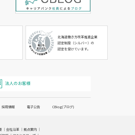
北海道働き方改革推進企業
認定制度（シルバー）の
認定を受けています。
法人のお客様
採用情報
電子公告
CBlog(ブログ)
要
｜
会社沿革
｜
拠点案内
｜