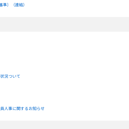
本基準〕（連結）
入状況ついて
役員人事に関するお知らせ