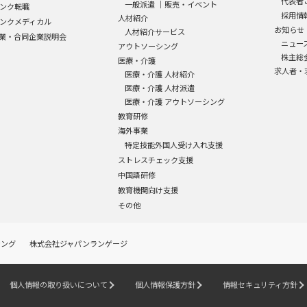
代表者
一般派遣
｜
販売・イベント
ンク転職
採用情
人材紹介
ンクメディカル
お知らせ
人材紹介サービス
業・合同企業説明会
ニュー
アウトソーシング
株主総
医療・介護
求人者・
医療・介護 人材紹介
医療・介護 人材派遣
医療・介護 アウトソーシング
教育研修
海外事業
特定技能外国人受け入れ支援
ストレスチェック支援
中国語研修
教育機関向け支援
その他
シング
株式会社ジャパンランゲージ
個人情報の取り扱いについて
個人情報保護方針
情報セキュリティ方針