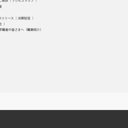
ご挨拶
｜
アクセスマップ
｜
報
スリリース ｜
決算短信
｜
会
｜
求職者の皆さまへ（職業紹介）