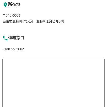
所在地
place
〒040-0001
函館市五稜郭町1-14 五稜郭114ビル5階
連絡窓口
phone
0138-55-2002