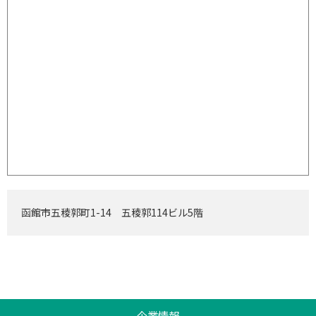
函館市五稜郭町1-14 五稜郭114ビル5階
企業情報