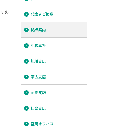
ますの
代表者ご挨拶
拠点案内
札幌本社
旭川支店
帯広支店
函館支店
仙台支店
盛岡オフィス