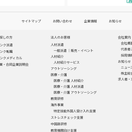
サイトマップ
お問い合わせ
企業情報
お知らせ
探しの方
法人のお客様
会社案内
会社概
人材派遣
ンク派遣
代表者
一般派遣
｜
販売・イベント
ンク転職
採用情
人材紹介
ンクメディカル
お知らせ
人材紹介サービス
業・合同企業説明会
ニュー
アウトソーシング
株主総
医療・介護
求人者・
医療・介護 人材紹介
医療・介護 人材派遣
医療・介護 アウトソーシング
教育研修
海外事業
特定技能外国人受け入れ支援
ストレスチェック支援
中国語研修
教育機関向け支援