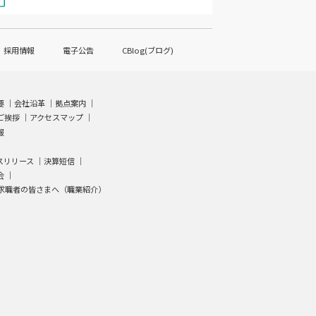
採用情報
電子公告
CBlog(ブログ)
要
｜
会社沿革
｜
拠点案内
｜
ご挨拶
｜
アクセスマップ
｜
報
スリリース ｜
決算短信
｜
会
｜
求職者の皆さまへ（職業紹介）